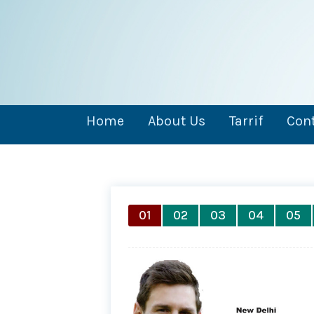
Home
About Us
Tarrif
Cont
01
02
03
04
05