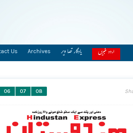
یادگار تصا ویر
اردو خبریں
act Us
Archives
06
07
08
Sha